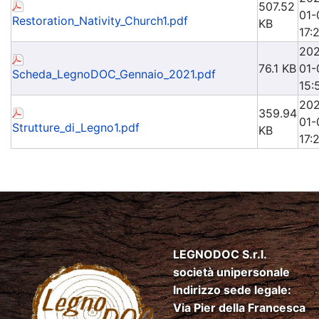
507.52
01-
Restoration_Nativity_Church1.pdf
KB
17:
202
76.1 KB
01-
Scheda_LegnoDOC_Gennaio_2021.pdf
15:
202
359.94
01-
Strutture_di_Legno1.pdf
KB
17:
LEGNODOC S.r.l.
società unipersonale
Indirizzo sede legale:
Via Pier della Francesca