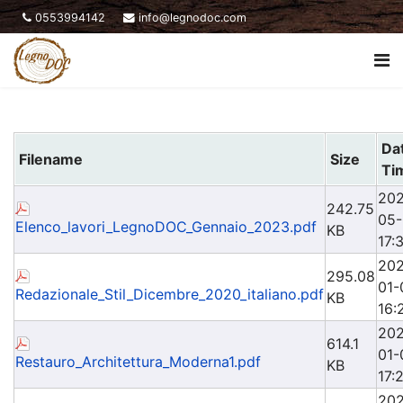
0553994142
info@legnodoc.com
Da
Filename
Size
Ti
20
242.75
05-
Elenco_lavori_LegnoDOC_Gennaio_2023.pdf
KB
17:
202
295.08
01-
Redazionale_Stil_Dicembre_2020_italiano.pdf
KB
16:
202
614.1
01-
Restauro_Architettura_Moderna1.pdf
KB
17:
202